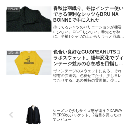
ことってなくて。ただ、小物にも色々と
力を入れてるUNIQLO U。というか最近
春秋は羽織り、冬はインナー使い
新品の服
はU...
できる便利なシャツをBRU NA
BOINNEで手に入れた
持ってるシャツのバリエーションが極端
に少ない。ロンTも少ない。春先とか秋
に、半袖Tシャツの上からサラッと羽織っ
て便利なシャツジャケット的な、それで
いて冬にはインナーとしても活躍してく
れるようなそれがもっと欲しい。毎年秋
色合い良好なGUのPEANUTSコ
新品の服
冬になると、なんでこん...
ラボスウェット。経年変化でヴィ
ンテージ並みの存在感を目指した
い
ヴィンテージのスウェットにある、それ
特有の雰囲気。色褪せてたり、少しヨレ
てたりする、あの独特の雰囲気。少し前
に流行ったような、穴が空いて派手にダ
メージの入った感じにはそこまでグッと
こないけど、色褪せてたりとか、長い年
月を越えてきたようなその...
シーズンで少しサイズ感が違う？DAIWA
PIER39のジャケット、2着目を買ったの
でレビュー