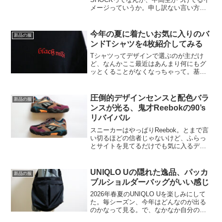
メージっていうか。申し訳ない言い方に
なるかもしれないけど、少し子供っぽい
かもなってイメージがあった。ただそれ
は、誰でも買えるくらい財布に優しい良
今年の夏に着たいお気に入りのバ
新品の服
心的な価格帯ってこ...
ンドTシャツを4枚紹介してみる
Tシャツってデザインで選ぶのが主だけ
ど、なんかここ最近はあんまり何にもグ
ッとくることがなくなっちゃって。基本
的な形は似通った中で、プリントのデザ
インで気に入るものを選ぶ。もちろんシ
ルエットや生地の違いもあるけど、それ
圧倒的デザインセンスと配色バラ
新品の服
以外だとプリントがディテ...
ンスが光る、鬼才Reebokの90’s
リバイバル
スニーカーはやっぱりReebok。とまで言
い切るほどの信者じゃないけど、ふらっ
とサイトを見てるだけでも気に入るデザ
インのものが多くて。ウェブショップだ
とちょいちょい、セールをしたりクーポ
ンを配ってたりするから結構お得で。そ
UNIQLO Uの隠れた逸品、パッカ
新品の服
れに釣られて「何か...
ブルショルダーバッグがいい感じ
2026年春夏のUNIQLO Uを楽しみにして
た。毎シーズン、今年はどんなのが出る
のかなって見る。で、なかなか自分のス
タイルに合うものに、UNIQLOで出会う