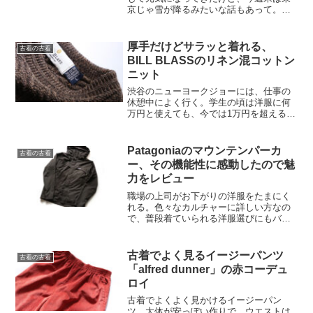
京じゃ雪が降るみたいな話もあって。相
変わらず無意識のうちにアースカラーコ
ーデに落ち着く冬。その反動で明るい色
の服が欲しくなる今の時期。池袋のセカ
厚手だけどサラッと着れる、
古着の古着
ンドストリートに行ったと...
BILL BLASSのリネン混コットン
ニット
渋谷のニューヨークジョーには、仕事の
休憩中によく行く。学生の頃は洋服に何
万円と使えても、今では1万円を超える服
も買うことがあんまりない。もちろん洋
服は好きだけど、実はブランドモノより
も古着の、所在の知れなさが好きだった
Patagoniaのマウンテンパーカ
古着の古着
りするのかもしれない。...
ー、その機能性に感動したので魅
力をレビュー
職場の上司がお下がりの洋服をたまにく
れる。色々なカルチャーに詳しい方なの
で、普段着ていられる洋服選びにもバッ
クボーンがある。僕の仕事は接客業なの
だけど、そりゃあそんな感じで置いてあ
る商品のバックボーンを色んな角度から
古着でよく見るイージーパンツ
古着の古着
教えてもらったら、欲しく...
「alfred dunner」の赤コーデュ
ロイ
古着でよくよく見かけるイージーパン
ツ。大体が安っぽい作りで、ウエストは