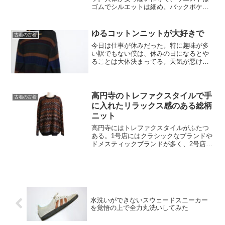
ゴムでシルエットは細め。バックポケッ
トはなくて、左右のポケットも作りが浅
い。古着のイージーパンツには、勝手に
そんなイメージを抱いてる。カジュアル
ゆるコットンニットが大好きで
古着の古着
な普段のコーディネートには...
今日は仕事が休みだった。特に趣味が多
い訳でもない僕は、休みの日になるとや
ることは大体決まってる。天気が悪けれ
ば家にいて、昼間からお酒を飲んだりご
飯を食べながらNetflixで気になってた映
画を見る。天気がよければ外に出て、気
になってたラーメ...
高円寺のトレファクスタイルで手
古着の古着
に入れたリラックス感のある総柄
ニット
高円寺にはトレファクスタイルがふたつ
ある。1号店にはクラシックなブランドや
ドメスティックブランドが多く、2号店に
はレギュラー古着なんかも置いてるお
店。少し前までは1号店で買い物をするこ
とがほとんどなかったけど、いい歳にな
ってきたからその魅力...
水洗いができないスウェードスニーカー
を覚悟の上で全力丸洗いしてみた