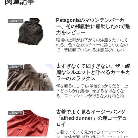
関連記事
Patagoniaのマウンテンパーカ
古着の古着
ー、その機能性に感動したので魅
力をレビュー
職場の上司がお下がりの洋服をたまにく
れる。色々なカルチャーに詳しい方なの
で、普段着ていられる洋服選びにもバッ
クボーンがある。僕の仕事は接客業なの
だけど、そりゃあそんな感じで置いてあ
る商品のバックボーンを色んな角度から
太すぎなくて細すぎない。ザ・綺
古着の古着
教えてもらったら、欲しく...
麗なシルエットと呼べるカーキカ
ラーのスラックス
何を着るにしても柄物ばっかりだと、上
下どっちかは無地にせざるを得なくな
る。ファッションが得意な人は柄と柄で
うまくやるんだろうけど、そんな上級者
じゃない。柄ニットとか柄シャツとか多
いけど、この前書いたように今年は無地
古着でよく見るイージーパンツ
古着の古着
が何だかマイブーム的にある...
「alfred dunner」の赤コーデュ
ロイ
古着でよくよく見かけるイージーパン
ツ。大体が安っぽい作りで、ウエストは