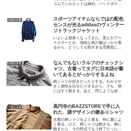
ゴムでシルエットは細め。バックポケッ
トはなくて、左右のポケットも作りが浅
い。古着のイージーパンツには、勝手に
そんなイメージを抱いてる。カジュアル
スポーツアイテムならではの配色
古着の古着
な普段のコーディネートには...
センスが光るadidasのヴィンテー
ジトラックジャケット
いよいよ肌寒くなってきた。黒とかアー
スカラーとか、地味な色の服ばっかり着
るから、どうしても暗すぎる雰囲気にな
りがちな服装。好みが固まってるのはい
いことだけど、個人的にはそれで何年も
来てるとつまらない。ので、服を買うと
なんでもないラルフのチェックシ
古着の古着
きは今までの自分じゃ選ば...
ャツ。古着ってタグに日本語が書
いてあるとがっかりするよね
柄シャツが好きだったりする。わかりや
すく個性を出せたりするから。でも、柄
にはすぐ飽きる。あと、同じような組み
合わせしか思い浮かばなかったりする。
単体ではあんまり映えないけど、やっぱ
りなんでもない服って便利だったりす
高円寺のBAZZSTOREで手に入
古着の古着
る。なんでもない服の方が、...
れた、謎デザインの癖ありシャツ
古着の柄シャツをよく着る。特に夏によ
く着る。けど、柄シャツは飽きる。柄に
飽きたら、その時点でもう終了だったり